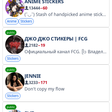
ANIME STICKERS
13444
−60
(˘◡˘) Stash of handpicked anime stickers. All hail captain Jack Sparrow Our group: @Anime_Discussions Raw files are available at : @stickersstash
Anime
Stickers
public
ДЖО ДЖО СТИКЕРЫ | FCG
2182
−19
Официальный канал FCG. ᥫᩣ Владелец этого прекрасного канала: @kakish2004 Игровой бот: @FCG_arrowbot Бот для просьб: @QuestionFCG_Bot
Stickers
public
JENNIE
3233
−171
Don't copy my flow
Stickers
public