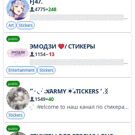
FJ47.
4775
+248
Art
Stickers
public
ЭМОДЗИ
/ СТИКЕРЫ
1154
−13
Entertainment
Stickers
public
٬٬ ⸱ ◟ ˖ ࣪ 𝒦ARMY ✶࣪ 𝓈TICKERS ٬ .ᛝ
1549
+40
˗ˏˋ 𝒲elcome to наш канал по стикерам ´ˎ˗ Владелец - @Calthia 𝒪формление by - @KokichiOma_Shuichi
Stickers
public