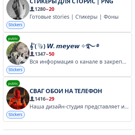
СТИКЕРЫ ДЛЯ СТОРИС | PNG
1280
−20
Готовые stories | Стикеры | Фоны
Stickers
public
𝄞˚(
) 𝙒. 𝙢𝙚𝙮𝙚𝙬 ✧࿐ ࿔
1347
−50
Вся информация о канале в закрепе Лс: @meowewqute
Stickers
public
СВАГ ОБОИ НА ТЕЛЕФОН
1416
−29
Наша дизайн-студия представляет исключительные обои для телефона, разработанные для твоей жизни. Погрузитесь в искусство! Реклама: По всем вопросам: @iAdmin23
Stickers