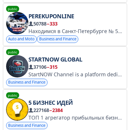
public
PEREKUPONLINE
50788
−333
Находимся в Санкт-Петербурге № 5390470183 Андрей +7 (911)-093-20-25 Рома +7 (999) 234-92-05 Саша +7 (921) 418-78-89 Связь: @Andrey_Solovvev Приглашение в группу по ссылке
Auto and Moto
Business and Finance
public
STARTNOW GLOBAL
37106
−315
StartNOW Channel is a platform dedicated to provoking men & women to make a change in this world. Subscribe to receive updates. To make enquiries/sponsorship/adverts send a WhatsApp message via https://wa.me/2349043241633
Business and Finance
public
5 БИЗНЕС ИДЕЙ
227168
−2384
ТОП 1 агрегатор прибыльных бизнес идей. Обзор уникальных стартапов. Реклама: @AlexeyStolypin Зарегистрирован в Роскомнадзоре: https://vk.cc/cG8e0O
Business and Finance