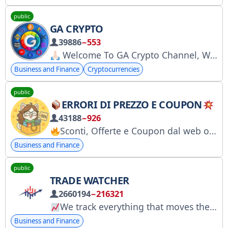
public
GA CRYPTO
39886
−553
Welcome To GA Crypto Channel, We are GA Crypto, Supporting Early Web3 Projects | 100% Alpha #Early Opportunities
Business and Finance
Cryptocurrencies
public
ERRORI DI PREZZO E COUPON
43188
−926
Sconti, Offerte e Coupon dal web ogni giorno
Business and Finance
public
TRADE WATCHER
2660194
−216321
We track everything that moves the markets: fast news, clear context, real narratives.
Business and Finance