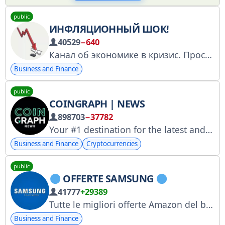
public
ИНФЛЯЦИОННЫЙ ШОК!
40529
−640
Канал об экономике в кризис. Просто о сложном доступным языком. Реклама: @Inflashock_ads_bot Моя книга: https://12hamster.tattoo Админ: @kolyagine
Business and Finance
public
COINGRAPH | NEWS
898703
−37782
Your #1 destination for the latest and most unbiased market news on Bitcoin, Ethereum, NFT, Fintech, Web3, DeFi, and Blockchain. DM: @AlexMiller_TN
Business and Finance
Cryptocurrencies
public
OFFERTE SAMSUNG
41777
+29389
Tutte le migliori offerte Amazon del brand Samsung! In qualità di Affiliato Amazon io ricevo un guadagno dagli acquisti idonei.
Business and Finance