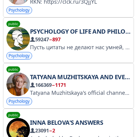
RKN: https://clck.ru/3QjjYL
Psychology
public
PSYCHOLOGY OF LIFE AND PHILOSOPHY
59247
−897
Пусть цитаты не делают нас умней, но некоторые из них заставляют задуматься о чем-то..
Psychology
public
TATYANA MUZHITSKAYA AND EVERYONE ELSE
166369
−1171
Tatyana Muzhitskaya's official channel. Trainings, games, first announcements, and other adventures: https://tak.academy Official VK community - vk.com/tak.academy Official Zen channel - dzen.ru/sunlower RKN: https://clck.ru/3FAKXK
Psychology
public
INNA BELOVA'S ANSWERS
23091
−2