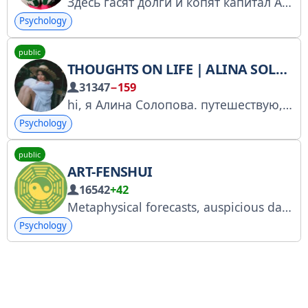
Здесь гасят долги и копят капитал Анна Громова – финансовый консультант, инвестор, аккредитованный блогер в Центробанке, спикер РБК
Psychology
public
THOUGHTS ON LIFE | ALINA SOLOPOVA
31347
−159
hi, я Алина Солопова. путешествую, создаю документальные фильмы, медитации и YouTube-ролики.
Psychology
public
ART-FENSHUI
16542
+42
Metaphysical forecasts, auspicious dates, and luck activations https://beacons.ai/artfenshui
Psychology