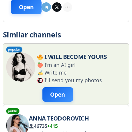
Open
Similar channels
popular
I WILL BECOME YOURS
I'm an AI girl
Write me
I'll send you my photos
Open
public
ANNA TEODOROVICH
46735
+415