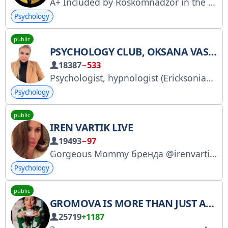
A+ Included by Roskomnadzor in the list of personal pages https://knd.gov.ru/license?id=6752ee12d793bc0b0ba10f4f®istryType=bloggersPermission
Psychology
public
PSYCHOLOGY CLUB, OKSANA VASILYEVA
18387
−533
Psychologist, hypnologist (Ericksonian hypnosis), MAC. Career guidance. RKN registry https://gosuslugi.ru/snet/67af278887f4b43cb69d1843 My VKontakte community https://vk.com/publicpsyhologo
Psychology
public
IREN VARTIK LIVE
19493
−97
Gorgeous Mommy бренда @irenvartikofficial Будущий нейробиолог
Psychology
public
GROMOVA IS MORE THAN JUST ABOUT MONEY
25719
+1187